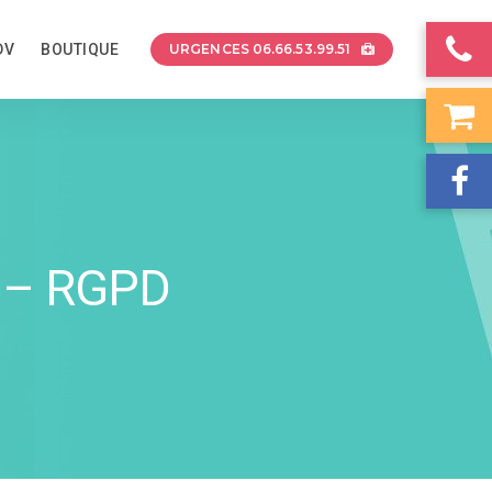
DV
BOUTIQUE
URGENCES 06.66.53.99.51
 – RGPD