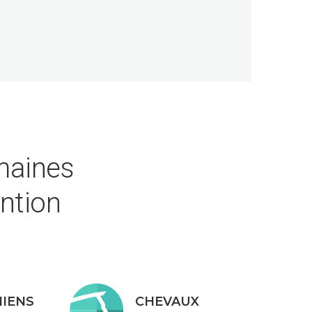
aines
ention
HIENS
CHEVAUX