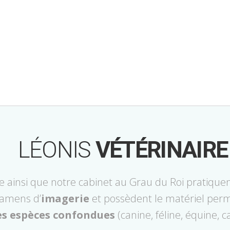
LÉONIS
VÉTÉRINAIRE
ze ainsi que notre cabinet au Grau du Roi pratique
examens d’
imagerie
et possèdent le matériel perme
es espèces confondues
(canine, féline, équine, c