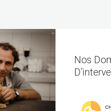
Nos Dom
D’interv
C