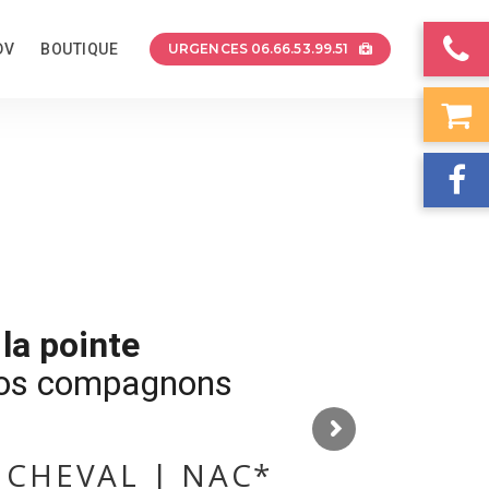
DV
BOUTIQUE
URGENCES 06.66.53.99.51
la pointe
vos compagnons
 CHEVAL | NAC*