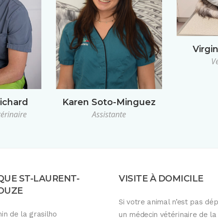
Virgi
Vé
Karen Soto-Minguez
ichard
Assistante
térinaire
QUE ST-LAURENT-
VISITE À DOMICILE
GOUZE
Si votre animal n’est pas dé
in de la grasilho
un médecin vétérinaire de la 