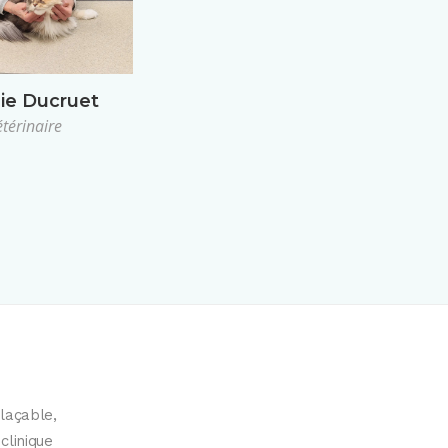
nie Ducruet
térinaire
plaçable,
clinique